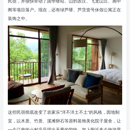
民宿，并很快带动了国华驿站、山韵农庄、飞龙山庄、画中
阁等项目落户。现在，还有绿芦驿、芦茨壹号休假公寓正在
装饰之中。
这些民宿彻底改变了农家乐“洋不洋土不土”的风格，因地制
宜，以木质、竹质、溪滩卵石等原料装饰美化院子屋舍，让
一个江南的小村庄呈现出无量的韵味。加上附近多个旅游景