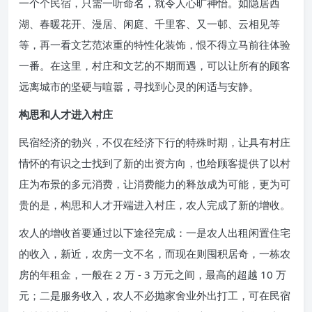
一个个民宿，只需一听命名，就令人心旷神怡。如隐居西
湖、春暖花开、漫居、闲庭、千里客、又一邨、云相见等
等，再一看文艺范浓重的特性化装饰，恨不得立马前往体验
一番。在这里，村庄和文艺的不期而遇，可以让所有的顾客
远离城市的坚硬与喧嚣，寻找到心灵的闲适与安静。
构思和人才进入村庄
民宿经济的勃兴，不仅在经济下行的特殊时期，让具有村庄
情怀的有识之士找到了新的出资方向，也给顾客提供了以村
庄为布景的多元消费，让消费能力的释放成为可能，更为可
贵的是，构思和人才开端进入村庄，农人完成了新的增收。
农人的增收首要通过以下途径完成：一是农人出租闲置住宅
的收入，新近，农房一文不名，而现在则囤积居奇，一栋农
房的年租金，一般在 2 万 - 3 万元之间，最高的超越 10 万
元；二是服务收入，农人不必抛家舍业外出打工，可在民宿