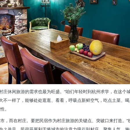
村庄休闲旅游的需求也最为旺盛。“咱们年轻时到杭州求学，在这个
大不一样了，能够处处逛逛、看看，呼吸点新鲜空气，吃点土菜、喝
表性。
城市，而在村庄。要把民宿作为村庄旅游的关键点、突破口来打造。”
为？并且，民宿开展利于将城市的注意力吸引到村庄，聚集人气，施