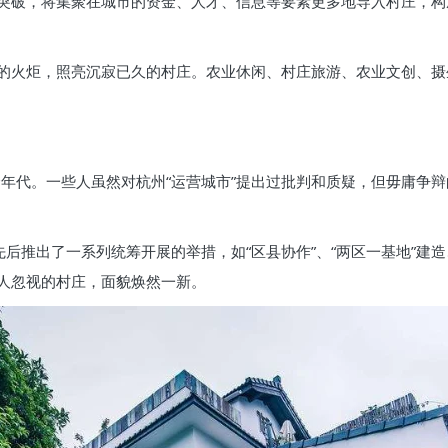
突破，将集聚在城市的资金、人才、信息等要素更多地导入村庄，构
的火炬，照亮沉寂已久的村庄。农业休闲、村庄旅游、农业文创、摄
个年代。一些人虽然对杭州“运营城市”提出过批判和质疑，但毋庸争辩
先后推出了一系列统筹开展的举措，如“区县协作”、“两区一基地”建
人忽视的村庄，面貌焕然一新。