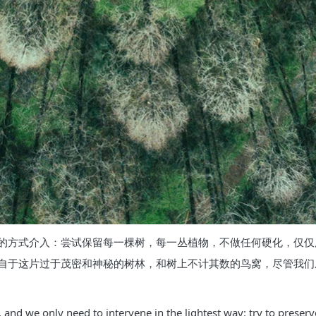
的方式介入：尝试保留每一棵树，每一丛植物，不做任何硬化，仅仅
自于这片过于茂密和神秘的树林，和树上不计其数的鸟窝，尽管我们
 and we only need to intervene in the lightest way: try to preserv