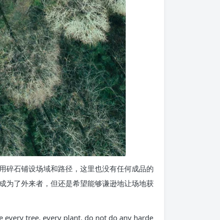
用碎石铺设场域和路径，这里也没有任何成品的
成为了外来者，但还是希望能够谦逊地让场地获
e every tree, every plant, do not do any harde