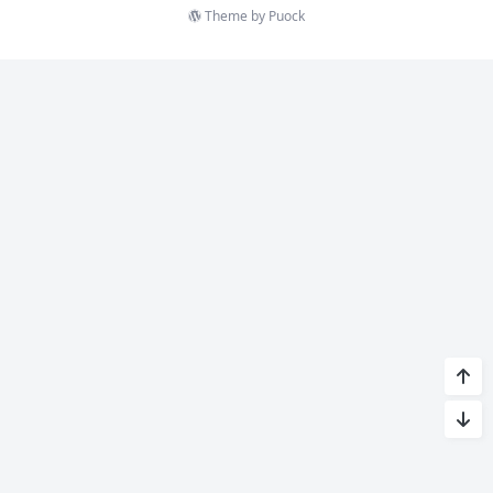
Theme by
Puock