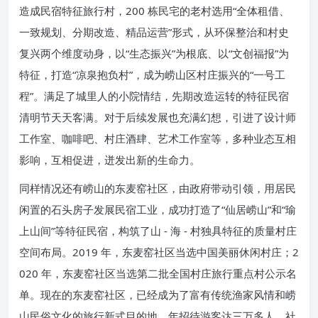
造成民宿特征旅行村，200 栋民宅的老村选用“全体租借、
一致规划、分期改造、精品运营”形式，从环保整治和村史
复兴两个维度动身，以“生态振兴”为根底、以“文创福报”为
特征，打造“凉泉抱负村”，成为崂山区村庄振兴的“一号工
程”。满足了城里人的小院情结，先期改造运转的特征民宿
清明节天天客满。对于后续发展也充满幻想，引进了设计师
工作室、咖啡吧、村庄酒肆、艺术工作室等，多种业态互相
影响，互相促进，迸发出新的生命力。
同样情况还有崂山的东麦窑社区，由政府带动引领，用居民
闲置的石头房子发展民宿工业，成功打造了“仙居崂山”和“瑜
上山间”等特征民宿，构筑了山 - 海 - 村独具特征的质量村庄
空间布局。2019 年，东麦窑社区当选中国美丽休闲村庄；2
020 年，东麦窑社区当选第二批全国村庄旅行重点村公示名
单。现在的东麦窑社区，已经成为了富有传统渔家风情和崂
山民俗文化的旅行新式目的地，年招待游客达三万多人，社