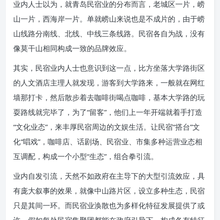
业内人士以为，就青岛民宿业的分布而言，老城区一片，崂
山一片，西海岸一片。单就崂山来说也是不成片的，由于崂
山线路分南线、北线、中线三条线路。民宿各自为战，没有
像莫干山相同构成一致的品牌效应。
其实，民宿业内人士也意识到这一点，比方坐落大学路街区
的人文酒店主理人就发现，游客到大学路来，一般就在网红
墙那打卡，然后散步着去咖啡街喝点咖啡，基本大学路的玩
耍路线就完毕了，为了“留客”，他们上一年开端就着手打造
“文化业态”，来丰厚民宿周边的文娱生活。让民宿“搭台”文
化“唱戏”，咖啡店、话剧场、民宿业、市集多种运营业态相
互调配，构成一个小型“生态”，组合拳引流。
业内自发引流，天然不如政府在主导下的大型引流效应，具
有庞大叙事的效果，就像中山路片区，设立多种生态，民宿
只是其间一环。而民宿业涣散也为多样化特征发展提供了或