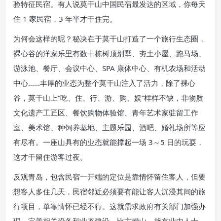
验特征民宿。有人说莫干山中国民宿最发达的区域，你每天
住 1 家民宿，3 年半才干住完。
为何会这样的呢？秘决在于莫干山打造了一个旅行生态圈，
裸心谷的洋家乐里有数十栋树顶别墅、夯土小屋、跑马场、
游泳池、餐厅、会议中心、SPA 康体中心、有机农场和活动
中心……丰厚的业态为整个莫干山注入了活力，除了裸心
谷，莫干山上“吃、住、行、游、购、娱”样样不缺，非物质
文化遗产工匠区、餐饮购物体验馆、青年艺术家驻留工作
室、美术馆、种饲养基地、主题乐园、酒吧、婚礼场所等应
有尽有。一座山具有的业态就能撑起一场 3～5 日的玩耍，
这才干留住游客过夜。
反观青岛，包含民宿一开端的定位是靠情怀留住客人，但要
想客人多住几天，民宿邻近必须要有能让客人沉浸其间的旅
行项目，单靠情怀已经不行。这就需求政府有关部门加强办
理、完善相关设备和业态建设。比方崂山，就有业内人士