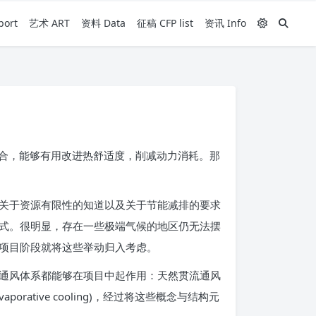
ort
艺术 ART
资料 Data
征稿 CFP list
资讯 Info
结合，能够有用改进热舒适度，削减动力消耗。那
关于资源有限性的知道以及关于节能减排的要求
式。很明显，存在一些极端气候的地区仍无法摆
项目阶段就将这些举动归入考虑。
通风体系都能够在项目中起作用：天然贯流通风
腾冷却(evaporative cooling)，经过将这些概念与结构元