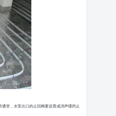
加旁通管，水泵出口的止回阀要设置成消声缓闭止