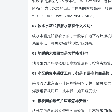
假设泵的扬程为 25 米水柱，即 0.25MPa，
MPa 阻力，水泵的出口与住所的首层高差一般在 6
5-0.1-0.06-0.05=0.74MPa<0.8MPa。
07 软水水箱和膨胀水箱有什么区别?
软水水箱是贮存软水的，一般放在地下冷热源机
系最高点，可独立完结补水定压效果。
08 地暖的末端阻力是怎样核算的?
地暖阻力严格要依照长度核算沿程，按弯头核算局
09 小区的集中采暖工程，都是 8 层高的商品
采暖管道北京市不让用焊接钢管，关于散热器供暖
焊接钢管就用它，成本低，施工速度快!
10 楼梯间的暖气片应该怎样安置?
楼梯间的散热器立管要独自设置，且不装阀门(防