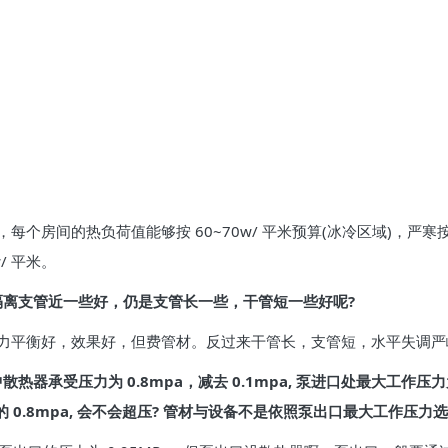
房间的热负荷值能够按 60~70w/ 平米预算(冰冷区域)，严寒按(8
w/ 平米。
隔离支管近一些好，仍是支管长一些，干管短一些好呢?
力平衡好，效果好，但费管材。反过来干管长，支管短，水平失调严
器承受压力为 0.8mpa，减去 0.1mpa, 泵进口处最大工作压力为
的 0.8mpa, 会不会超压? 管材与设备不是依照泵出口最大工作压力选