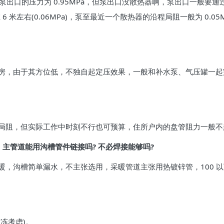
这样泵出口的压力为 0.95MPa，但泵出口没散热器啊，泵出口一般要通过
 米左右(0.06MPa)，泵至最近一个散热器的沿程局阻一般为 0.0
房，由于其方位低，不独自起定压效果，一般和补水泵、气压罐一起
阻，但实际工作中时刻不行也可预算，住所户内的盘管阻力一般不超 
楼，主管道能用沟槽管件链接吗? 不必焊接能够吗?
，沟槽简单漏水，不主张选用，采暖管道主张用热镀锌管，100 以
冻考虑)。