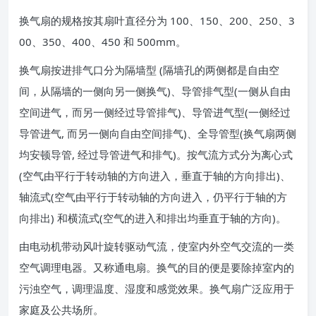
换气扇的规格按其扇叶直径分为 100、150、200、250、3
00、350、400、450 和 500mm。
换气扇按进排气口分为隔墙型 (隔墙孔的两侧都是自由空
间，从隔墙的一侧向另一侧换气)、导管排气型(一侧从自由
空间进气，而另一侧经过导管排气)、导管进气型(一侧经过
导管进气, 而另一侧向自由空间排气)、全导管型(换气扇两侧
均安顿导管, 经过导管进气和排气)。按气流方式分为离心式
(空气由平行于转动轴的方向进入，垂直于轴的方向排出)、
轴流式(空气由平行于转动轴的方向进入，仍平行于轴的方
向排出) 和横流式(空气的进入和排出均垂直于轴的方向)。
由电动机带动风叶旋转驱动气流，使室内外空气交流的一类
空气调理电器。又称通电扇。换气的目的便是要除掉室内的
污浊空气，调理温度、湿度和感觉效果。换气扇广泛应用于
家庭及公共场所。