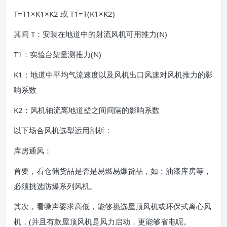
T=T1×K1×K2 或 T1=T(K1×K2)
其间 T：安装在地道中的射流风机可用推力(N)
T1：实验台架量测推力(N)
K1：地道中平均气流速度以及风机出口风速对风机推力的影
响系数
K2：风机轴流离地道壁之间间隔的影响系数
以下场合风机选型运用剖析：
库房通风：
首要，看仓储货品是否是易燃易爆货品，如：油漆库房等，
必须挑选防爆系列风机。
其次，看噪声要求高低，能够挑选屋顶风机或环保式离心风
机，(并且有款屋顶风机是风力启动，更能够省电呢。