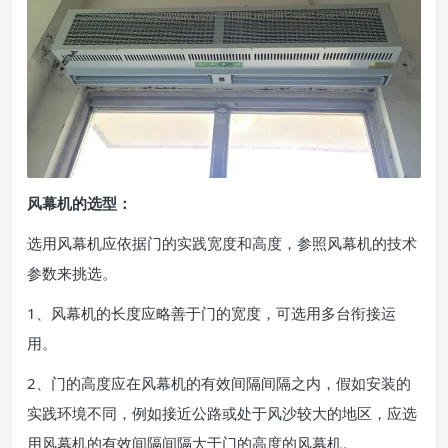
风幕机的选型：
选用风幕机应依据门的实践宽度和高度，参照风幕机的技术
参数来挑选。
1、风幕机的长度应略善于门的宽度，可选用多台衔接运
用。
2、门的高度应在风幕机的有效间隔间隔之内，假如安装的
实践环境不同，例如接近公路或处于风沙较大的地区，应选
用风幕机的有效间隔间隔大于门的高度的风幕机。