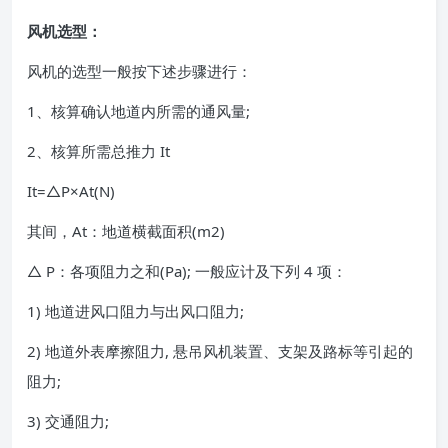
风机选型：
风机的选型一般按下述步骤进行：
1、核算确认地道内所需的通风量;
2、核算所需总推力 It
It=△P×At(N)
其间，At：地道横截面积(m2)
△ P：各项阻力之和(Pa); 一般应计及下列 4 项：
1) 地道进风口阻力与出风口阻力;
2) 地道外表摩擦阻力, 悬吊风机装置、支架及路标等引起的
阻力;
3) 交通阻力;