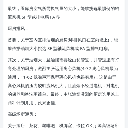
最终，看库房空气所需换气量的大小，能够挑选最惯例的轴
流风机 SF 型或排电扇 FA 型。
厨房排风：
首要，关于室内直排油烟的厨房(即排风口在室内墙上)，能
够依据油烟大小挑选 SF 型轴流风机或 FA 型排气电扇。
其次，关于油烟大，且油烟需要经由长管道，并管道里有打
弯处理的厨房，激烈主张运用离心风机(4-72 离心风机最为
通用，11-62 低噪声环保型离心风机也很实用)，这是由于
离心风机的压力较轴流风机大，且油烟不经过电机，对电机
的保养和换洗更简单。最终，主张油烟激烈的厨房选用以上
两种计划并用，效果更佳。
高级场所通风：
关于酒店、茶坊、咖啡吧、棋牌室、卡拉 OK 厅等高级场所