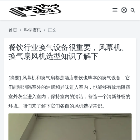
首页
科学资讯
正文
餐饮行业换气设备很重要，风幕机、
换气扇风机选型知识了解下
[摘要] 风幕机和换气扇都是酒店餐饮也毕本的换气设备，它
们能够阻隔室外的油烟和异味进入室内，也能够有效地阻挡
室外灰尘进入室内，保持室内的清洁，营造一个清新舒畅的
环境。咱们来了解下它们各自的风机选型常识。