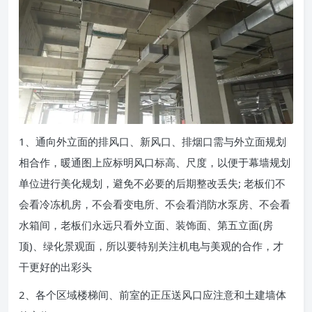
1、通向外立面的排风口、新风口、排烟口需与外立面规划
相合作，暖通图上应标明风口标高、尺度，以便于幕墙规划
单位进行美化规划，避免不必要的后期整改丢失; 老板们不
会看冷冻机房，不会看变电所、不会看消防水泵房、不会看
水箱间，老板们永远只看外立面、装饰面、第五立面(房
顶)、绿化景观面，所以要特别关注机电与美观的合作，才
干更好的出彩头
2、各个区域楼梯间、前室的正压送风口应注意和土建墙体