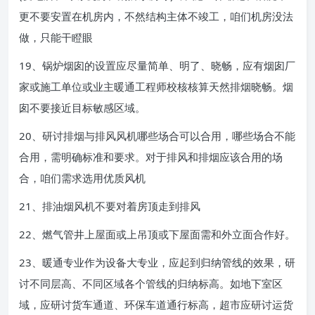
更不要安置在机房内，不然结构主体不竣工，咱们机房没法
做，只能干瞪眼
19、锅炉烟囱的设置应尽量简单、明了、晓畅，应有烟囱厂
家或施工单位或业主暖通工程师校核核算天然排烟晓畅。烟
囱不要接近目标敏感区域。
20、研讨排烟与排风风机哪些场合可以合用，哪些场合不能
合用，需明确标准和要求。对于排风和排烟应该合用的场
合，咱们需求选用优质风机
21、排油烟风机不要对着房顶走到排风
22、燃气管井上屋面或上吊顶或下屋面需和外立面合作好。
23、暖通专业作为设备大专业，应起到归纳管线的效果，研
讨不同层高、不同区域各个管线的归纳标高。如地下室区
域，应研讨货车通道、环保车道通行标高，超市应研讨运货