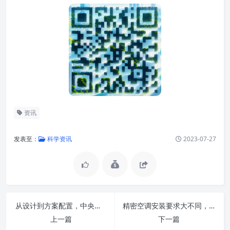
资讯
发表至：
科学资讯
2023-07-27
从设计到方案配置，中央空调安装标准流程来了
精密空调安装要求大不同，你想要的知道的都在这里
上一篇
下一篇