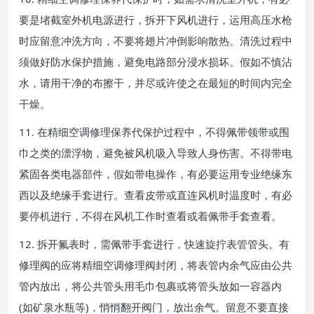
要是堵截室外机电源进行，拆开下风机进行，运用高压水枪
时应留意冲洗方向，不要将翅片冲倒影响散热。清洗过程中
须做好防水保护措施，避免电路部分浸水损坏。假如不慎沾
水，请用干净的布擦干，并尽或许使之在最短的时间内完全
干燥。
11. 在精细空调修理保养代保护过程中，不得佩带领带或围
巾之类的漂浮物，避免被风机吸入导致人身伤害。不得带电
紧固各类电器部件，假如带电操作，有必要运用专业绝缘东
西以及绝缘手套进行。查看皮带或直连风机时温度时，有必
要停机进行，不得在风机工作时查看或着佩带手套查看。
12. 拆开氟表时，需佩带手套进行，快速旋拧表管管头。有
修理阀的应将精细空调修理阀封闭，将表管内余气应由公共
管内放出，将公共管头用毛巾包裹或将管头放如一容器内
(如矿泉水瓶等)，悄悄翻开阀门，放出余气。留意不要直接