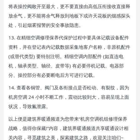
将表操控阀敞开至最大，更不要直接由高低压衔接收直接释
放余气，更不能将余气释放到地板下或许天花板的烟感探头
处，引起烟雾报警的安全事故隐患。
13. 在精细空调修理保养代保护过程中要具体记载设备配件
资料，并在登记表内记载数据采集地客户名称，非原机配件
(或替代类型) 要特别注明。精细空调内部配件 (如直连电
机，轴承类型、轴径、皮带等) 有必要停机记载。电器部
分、操控部分有必要断电后方可进行记载。
14. 查看各铜管、阀门及各衔接点是否松动、有裂纹，因为
机房空调 24 小时不断工作，震动比较到大，容易呈现上面
状况，导致氟泄露。
以上便是建筑界暖通频道为您带来“机房空调机组修理保养
战略，值得你保藏!”内容，建筑界暖通频道共享暖通设计相
关内容，寻觅建筑之美，探索建筑之路，欢迎关注咱们~