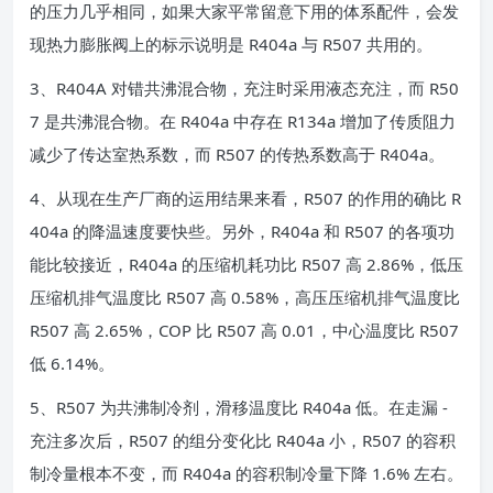
的压力几乎相同，如果大家平常留意下用的体系配件，会发
现热力膨胀阀上的标示说明是 R404a 与 R507 共用的。
3、R404A 对错共沸混合物，充注时采用液态充注，而 R50
7 是共沸混合物。在 R404a 中存在 R134a 增加了传质阻力
减少了传达室热系数，而 R507 的传热系数高于 R404a。
4、从现在生产厂商的运用结果来看，R507 的作用的确比 R
404a 的降温速度要快些。另外，R404a 和 R507 的各项功
能比较接近，R404a 的压缩机耗功比 R507 高 2.86%，低压
压缩机排气温度比 R507 高 0.58%，高压压缩机排气温度比
R507 高 2.65%，COP 比 R507 高 0.01，中心温度比 R507
低 6.14%。
5、R507 为共沸制冷剂，滑移温度比 R404a 低。在走漏 -
充注多次后，R507 的组分变化比 R404a 小，R507 的容积
制冷量根本不变，而 R404a 的容积制冷量下降 1.6% 左右。