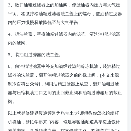
3、敞开油粗过滤器上的加油阀，使滤油器内压力与大气压
平衡。稍微拧松油精过滤器法兰盖上的螺母，使油精过滤器
内的压力慢慢释放降低至与大气平衡。
4、拆法兰盖，替换油精过滤器内的滤芯、清洗油粗过滤器
内的滤网。
5、装油粗过滤器的法兰盖。
6、向油精过滤器中补充加满经过滤的冷冻机油，装油精过
滤器的法兰盖，翻开油粗过滤器之前的截止阀，[本文来源
制冷百科公众号]，利用油精过滤器上放空，翻开油粗过滤
器与压缩机喷油口之间的止回截止阀和油精过滤器后的截止
阀。
以上就是修建界暖通频道为您带来“老师傅教你怎么给螺杆
机换油，赶忙学起来!”内容，修建界暖通频道共享暖通设计
相关内容，寻觅修建之美，探索修建之路，欢迎关注咱们~