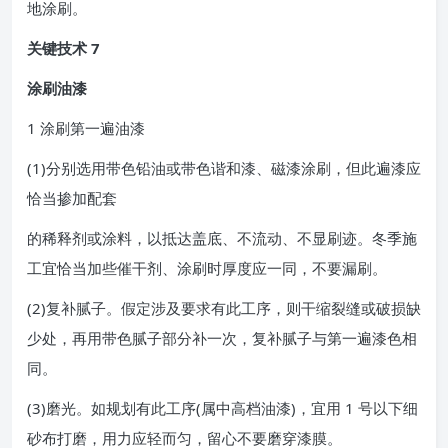
地涂刷。
关键技术 7
涂刷油漆
1 涂刷第一遍油漆
(1)分别选用带色铅油或带色谐和漆、磁漆涂刷，但此遍漆应
恰当掺加配套
的稀释剂或涂料，以抵达盖底、不流动、不显刷迹。冬季施
工宜恰当加些催干剂、涂刷时厚度应一同，不要漏刷。
(2)复补腻子。假定涉及要求有此工序，则干缩裂缝或破损缺
少处，再用带色腻子部分补一次，复补腻子与第一遍漆色相
同。
(3)磨光。如规划有此工序(属中高档油漆)，宜用 1 号以下细
砂布打磨，用力应轻而匀，留心不要磨穿漆膜。