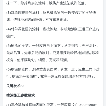
抹一下，除掉剩余的漆料，以防产生流坠或许低落。
(3)对单调较快的涂料，应从被涂物的一边按必定的次第快
速、连续地刷峻峭润饰，不宜重复刷涂。
(4)对单调较慢的涂料，应按涂敷、抹峻峭润饰三道工序进行
操作。
(5)刷涂的次第。一般应按自上而下，从左到右，先里后外，
先斜后直，先难后易的原则，究竟用漆刷轻轻地抹理边际和
棱角，使漆膜均匀。细密、亮光和滑润。
(6)刷涂的走向。刷涂垂直表面时，究竟一道，应由上向下进
行; 刷涂水平表面时，究竟一道应按光线照射的方向进行。
关键技术 9
喷涂施工参数要求
(1)喷枪嘴与被喷物表面的距离，一般应操控在 300~380m