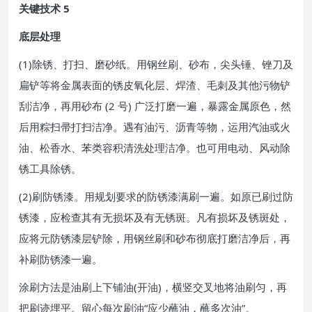
关键技术 5
底层处理
(1)除锈、打扫、磨砂纸。用钢丝刷、砂布，尖头锤、锉刀及
扁铲等将金属表面的锈皮氧化层、焊渣、毛刺及其他污物铲
刮洁净，再用砂布 (2 号) 广泛打磨一遍，暴露金属原色，然
后用粽扫帚打扫洁净。遇有油污、沥青等物，运用汽油或火
油、松香水、苯类容积清洗处理洁净。也可用电动、风动除
锈工具除锈。
(2)刷防锈漆。用规划要求的防锈漆满刷一遍。如原已刷过防
锈漆，应检查其有无损坏及有无锈斑。凡有损坏及锈斑处，
应将元防锈漆层铲除，用钢丝刷和砂布彻底打磨洁净后，再
补刷防锈漆一遍。
涂刷方法是油刷上下铺油(开油)，横竖交叉地将油刷匀，再
把刷迹埋平。留心每次刷油“应少蘸油，蘸多次油”。