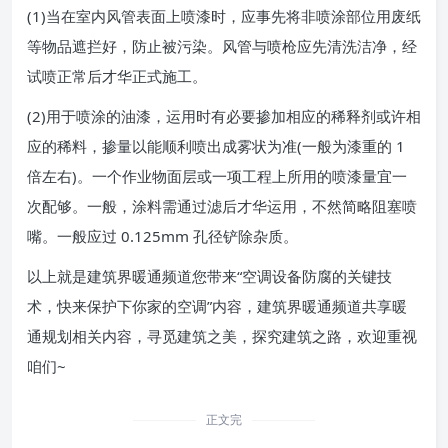
(1)当在室内风管表面上喷漆时，应事先将非喷涂部位用废纸
等物品遮拦好，防止被污染。风管与喷枪应先清洗洁净，经
试喷正常后才华正式施工。
(2)用于喷涂的油漆，运用时有必要掺加相应的稀释剂或许相
应的稀料，掺量以能顺利喷出成雾状为准(一般为漆重的 1
倍左右)。一个作业物面层或一项工程上所用的喷漆量宜一
次配够。一般，涂料需通过滤后才华运用，不然简略阻塞喷
嘴。一般应过 0.125mm 孔径铲除杂质。
以上就是建筑界暖通频道您带来“空调设备防腐的关键技
术，快来保护下你家的空调”内容，建筑界暖通频道共享暖
通规划相关内容，寻觅建筑之美，探究建筑之路，欢迎重视
咱们~
正文完