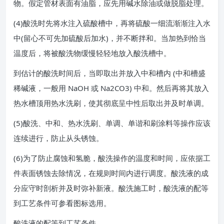
物。假定管材表面有油脂，应先用碱水除油或做脱脂处理。
(4)酸洗时先将水注入硫酸槽中，再将硫酸一细流渐渐注入水
中(留心不可先加硫酸后加水)，并不断拌和。当加热到恰当
温度后，将被酸洗物缓慢轻轻地放入酸洗槽中。
到估计的酸洗时间后，当即取出并放入中和槽内 (中和槽盛
稀碱液，一般用 NaOH 或 Na2CO3) 中和。然后再将其放入
热水槽顶用热水洗刷，使其彻底呈中性后取出并及时单调。
(5)酸洗、中和、热水洗刷、单调、单谐和刷涂料等操作应该
连续进行，防止从头锈蚀。
(6)为了防止腐蚀和氢脆，酸洗操作的温度和时间，应依据工
件表面锈蚀去除情况，在规则时间内进行调度。酸洗液的成
分应守时剖析并及时弥补新液。酸洗施工时，酸洗液的配等
到工艺条件可参看图标选用。
酸洗液的配等到工艺条件