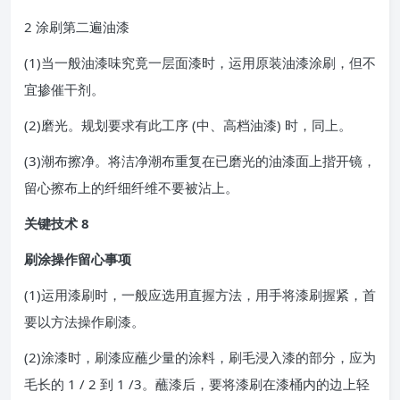
2 涂刷第二遍油漆
(1)当一般油漆味究竟一层面漆时，运用原装油漆涂刷，但不
宜掺催干剂。
(2)磨光。规划要求有此工序 (中、高档油漆) 时，同上。
(3)潮布擦净。将洁净潮布重复在已磨光的油漆面上揩开镜，
留心擦布上的纤细纤维不要被沾上。
关键技术 8
刷涂操作留心事项
(1)运用漆刷时，一般应选用直握方法，用手将漆刷握紧，首
要以方法操作刷漆。
(2)涂漆时，刷漆应蘸少量的涂料，刷毛浸入漆的部分，应为
毛长的 1 / 2 到 1 /3。蘸漆后，要将漆刷在漆桶内的边上轻