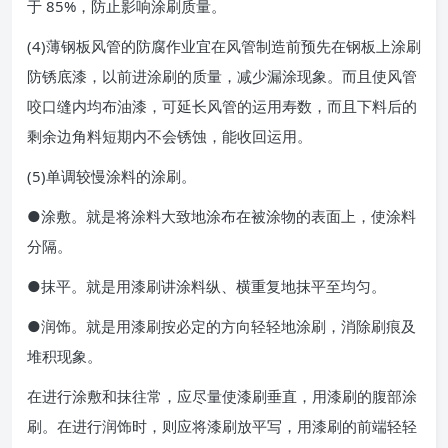
于 85%，防止影响涂刷质量。
(4)薄钢板风管的防腐作业宜在风管制造前预先在钢板上涂刷
防锈底漆，以前进涂刷的质量，减少漏涂现象。而且使风管
咬口缝内均布油漆，可延长风管的运用寿数，而且下料后的
剩余边角料短期内不会锈蚀，能收回运用。
(5)单调较慢涂料的涂刷。
●涂敷。就是将涂料大致地涂布在被涂物的表面上，使涂料
分隔。
●抹平。就是用漆刷讲涂料纵、横重复地抹平至均匀。
●润饰。就是用漆刷按必定的方向轻轻地涂刷，消除刷痕及
堆积现象。
在进行涂敷和抹往常，应尽量使漆刷垂直，用漆刷的腹部涂
刷。在进行润饰时，则应将漆刷放平写，用漆刷的前端轻轻